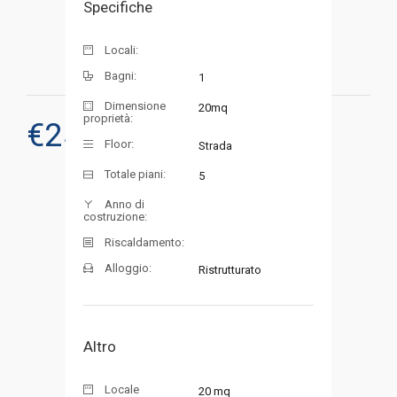
Specifiche
Locali:
Bagni:
1
Dimensione
20mq
proprietà:
€
25.000
RICHIEDI UNA VISITA
Floor:
Strada
Totale piani:
5
Anno di
costruzione:
Riscaldamento:
Alloggio:
Ristrutturato
Altro
Locale
20 mq