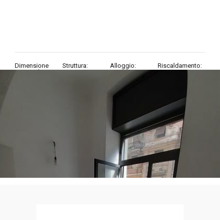
Dimensione
Struttura:
Alloggio:
Riscaldamento:
proprietà:
Locali
Ristrutturato
20
mq