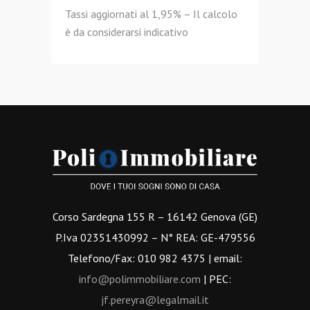
Tassi aggiornati al 1,95% – Il calcolo
è da considerarsi indicativo
Corso Sardegna 155 R – 16142 Genova (GE)
P.Iva 02351430992 – N° REA: GE-479556
Telefono/Fax: 010 982 4375 | email:
info@polimmobiliare.com
| PEC:
jf.pereyra@legalmail.it