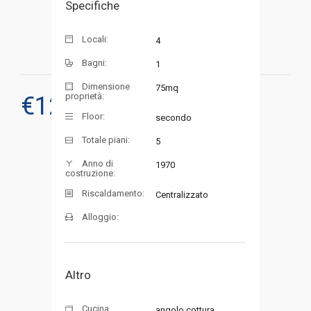
Specifiche
Locali:
4
Bagni:
1
Dimensione
75mq
proprietà:
€
128.000
RICHIEDI UNA VISITA
Floor:
secondo
Totale piani:
5
Anno di
1970
costruzione:
Riscaldamento:
Centralizzato
Alloggio:
Altro
Cucina
angolo cottura