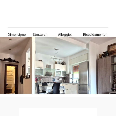
Dimensione
Struttura:
Alloggio:
Riscaldamento:
proprietà:
4 Locali
Centralizzato
75
mq