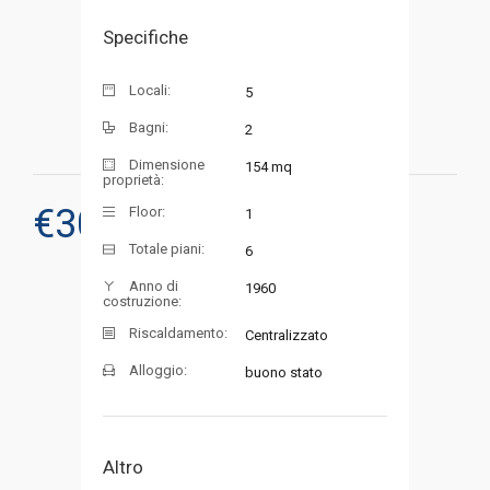
Specifiche
Locali:
5
Bagni:
2
Dimensione
154 mq
proprietà:
€
300
Floor:
1
RICHIEDI UNA VISITA
Totale piani:
6
Anno di
1960
costruzione:
Riscaldamento:
Centralizzato
Alloggio:
buono stato
Altro