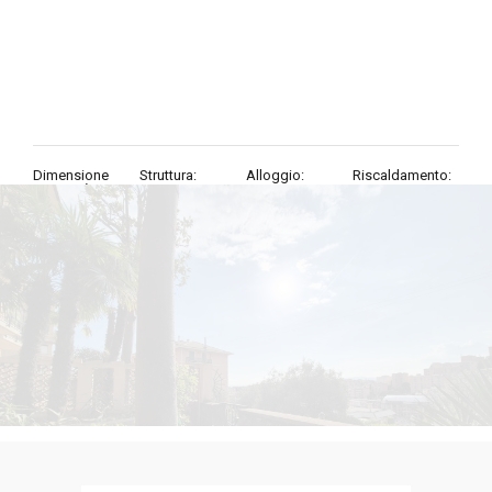
Dimensione
Struttura:
Alloggio:
Riscaldamento:
proprietà:
5 Locali
buono stato
Centralizzato
154
mq