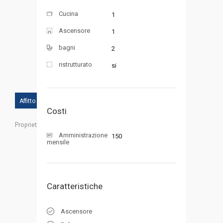
Cucina
1
Ascensore
1
bagni
2
ristrutturato
si
Affitto
Costi
Proprietà ID:
Amministrazione
150
mensile
Caratteristiche
Ascensore