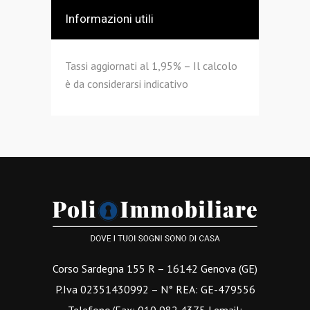
Informazioni utili
Tassi aggiornati al 1,95% – Il calcolo
è da considerarsi indicativo
Corso Sardegna 155 R – 16142 Genova (GE)
P.Iva 02351430992 – N° REA: GE-479556
Telefono/Fax: 010 982 4375 | email: