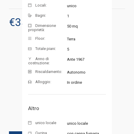
Locali:
unico
Bagni:
1
€
35.000
RICHIEDI UNA VISITA
Dimensione
50 mq
proprietà:
Floor:
Terra
Totale piani:
5
Anno di
Ante 1967
costruzione:
Riscaldamento:
Autonomo
Alloggio:
In ordine
Altro
unico locale
unico locale
Cucina
con canna fumaria