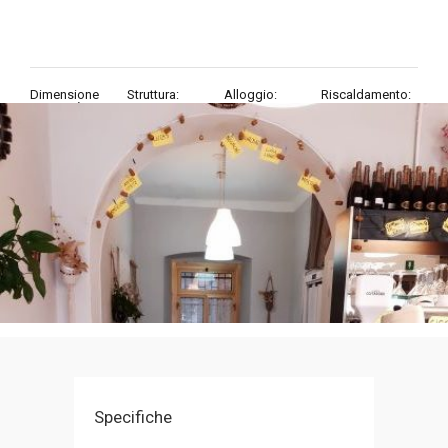
Dimensione
Struttura:
Alloggio:
Riscaldamento:
proprietà:
unico Locali
In ordine
Autonomo
50
mq
Specifiche