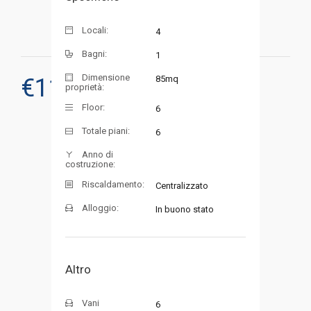
Locali:
4
Bagni:
1
Dimensione
€
119.000
85mq
proprietà:
RICHIEDI UNA VISITA
Floor:
6
Totale piani:
6
Anno di
costruzione:
Riscaldamento:
Centralizzato
Alloggio:
In buono stato
Altro
Vani
6