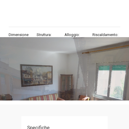
Dimensione
Struttura:
Alloggio:
Riscaldamento:
proprietà:
4 Locali
In buono stato
Centralizzato
85
mq
Specifiche