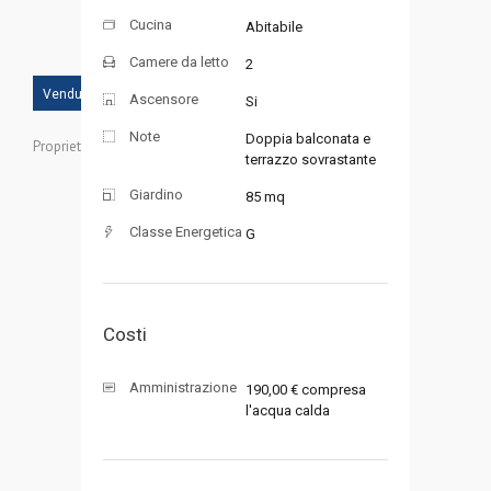
Cucina
Abitabile
Camere da letto
2
Venduto
Ascensore
Si
Note
Doppia balconata e
Proprietà ID:
terrazzo sovrastante
Giardino
85 mq
Classe Energetica
G
Costi
Amministrazione
190,00 € compresa
l'acqua calda