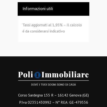
Informazioni utili
Tassi aggiornati al 1,95% – Il calcolo
è da considerarsi indicativo
Corso Sardegna 155 R – 16142 Genova (GE)
P.Iva 02351430992 – N° REA: GE-479556