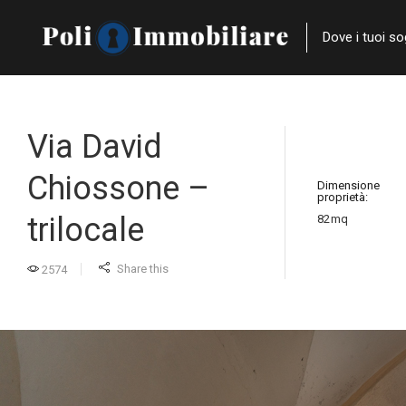
Dove i tuoi s
Via David
Chiossone –
Dimensione
proprietà:
trilocale
82
mq
Share this
2574