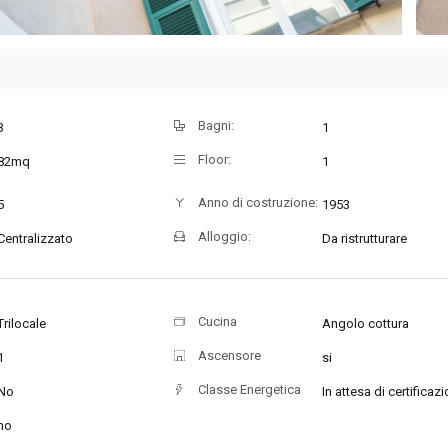
Bagni:
3
1
Floor:
82mq
1
Anno di costruzione:
5
1953
Alloggio:
Centralizzato
Da ristrutturare
Cucina
Trilocale
Angolo cottura
Ascensore
1
si
Classe Energetica
No
In attesa di certificaz
no