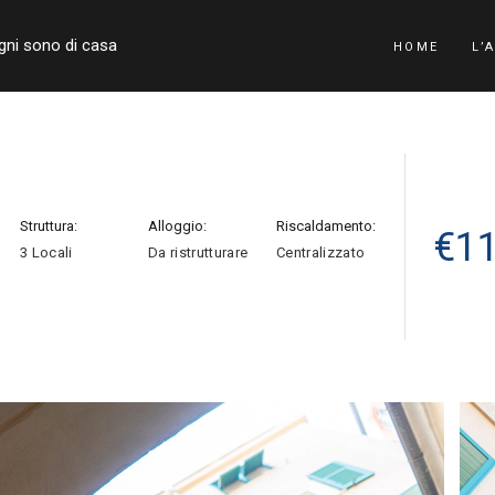
ogni sono di casa
HOME
L’
Struttura:
Alloggio:
Riscaldamento:
€
1
3 Locali
Da ristrutturare
Centralizzato