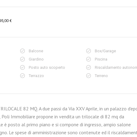
95,00 €
Balcone
Box/Garage
Giardino
Piscina
Posto auto scoperto
Riscaldamento autono
Terrazzo
Terreno
OCALE 82 MQ. A due passi da Via XXV Aprile, in un palazzo d’ep
, Poli Immobiliare propone in vendita un trilocale di 82 mq da
ile è posto al primo piano e si compone di ingresso, ampio salone
agno. Le spese di amministrazione sono contenute ed il riscaldamen