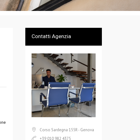
Contatti Agenzia
ione
Corso Sardegna 155R - Genova
+39 010 982 4375