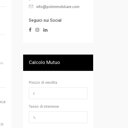
info@polimmobiliare.com
Seguici sui Social
Calcolo Mutuo
mo
Prezzo di vendita
oca
Tasso di interesse
to