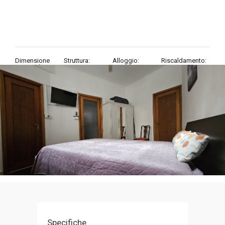
Dimensione
Struttura:
Alloggio:
Riscaldamento:
proprietà:
2 Locali
in ottimo stato
centralizzato
30
mq
Specifiche