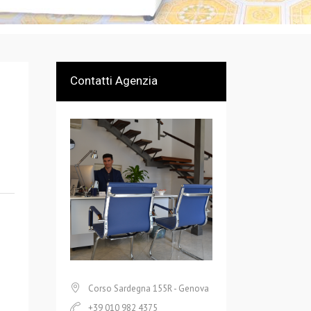
Contatti Agenzia
Corso Sardegna 155R - Genova
+39 010 982 4375