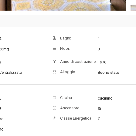
Bagni:
4
1
Floor:
66mq
3
Anno di costruzione:
3
1976
Alloggio:
Centralizzato
Buono stato
Cucina
6
cucinino
Ascensore
2
Si
Classe Energetica
no
G
no