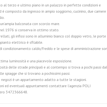
 al terzo e ultimo piano in un palazzo in perfette condizioni e
d è composto da ingresso in ampio soggiorno, cucinino, due camere
lio.
 un’ampia balconata con scorcio mare.
 nel 1976 si conserva in ottimo stato.
llati, gli infissi sono in alluminio bianco col doppio vetro, le porte 
pianto elettrico è sfilabile.
 di condizionamento caldo/freddo e le spese di amministrazione so
ttima luminosità e una piacevole esposizione.
osità delle strade principali e al contempo si trova a pochi passi da
le spiagge che si trovano a pochissimi passi.
 negozi è un appartamento adatto a tutte le stagioni.
ioni ed eventuali appuntamenti contattare l’agenzia POLI
ero 3472366648.