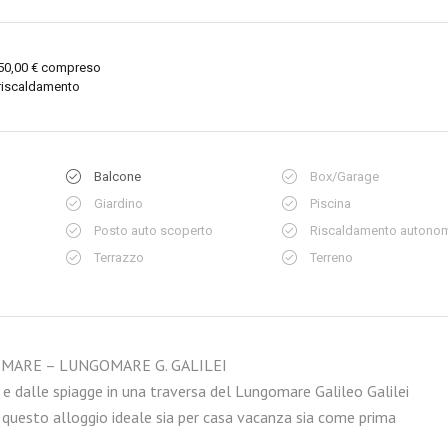
50,00 € compreso
riscaldamento
Balcone
Box/Garage
Giardino
Piscina
Posto auto scoperto
Riscaldamento autono
Terrazzo
Terreno
L MARE – LUNGOMARE G. GALILEI
 e dalle spiagge in una traversa del Lungomare Galileo Galilei
questo alloggio ideale sia per casa vacanza sia come prima