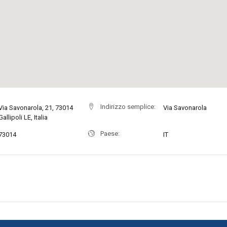
Indirizzo semplice:
Via Savonarola, 21, 73014
Via Savonarola
Gallipoli LE, Italia
Paese:
73014
IT