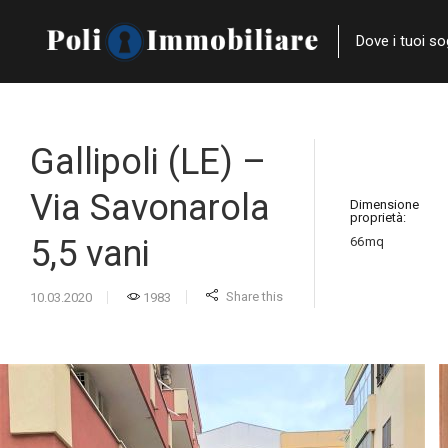
Dove i tuoi s
Gallipoli (LE) –
Via Savonarola
Dimensione
proprietà:
5,5 vani
66
mq
Share this
10.03.2020
1983