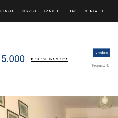
AGENZIA
SERVIZI
IMMOBILI
FAQ
CONTATTI
Venduto
15.000
RICHIEDI UNA VISITA
Proprietà ID: