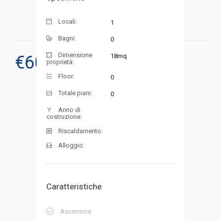
Locali:
1
Bagni:
0
Dimensione
€
60.000
18mq
proprietà:
RICHIEDI UNA VISITA
Floor:
0
Totale piani:
0
Anno di
costruzione:
Riscaldamento:
Alloggio:
Caratteristiche
Ascensore