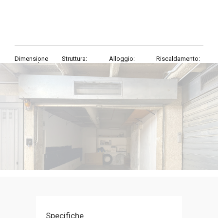
Dimensione
Struttura:
Alloggio:
Riscaldamento:
proprietà:
1 Camera da
18
mq
letto
Specifiche