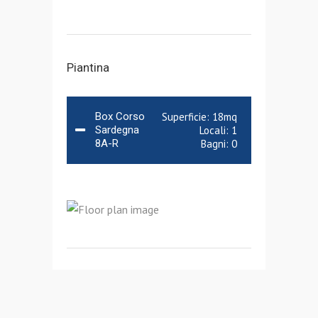
Piantina
Box Corso
Superficie:
18mq
Sardegna
Locali:
1
8A-R
Bagni:
0