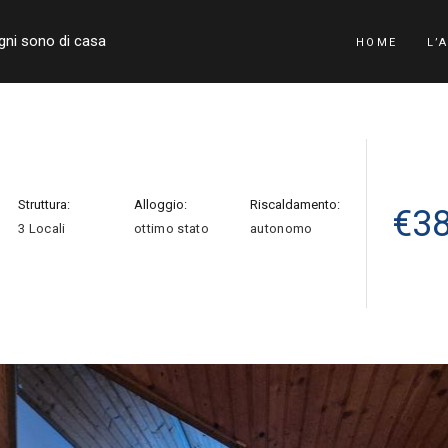
ogni sono di casa
HOME
L’
Struttura:
Alloggio:
Riscaldamento:
€
3
3 Locali
ottimo stato
autonomo