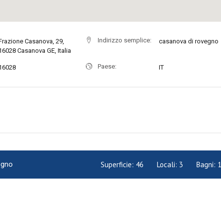
Indirizzo semplice:
Frazione Casanova, 29,
casanova di rovegno
16028 Casanova GE, Italia
Paese:
16028
IT
egno
Superficie:
46
Locali:
3
Bagni: