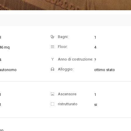
Bagni:
3
1
Floor:
46 mq
4
Anno di costruzione:
4
?
Alloggio:
autonomo
ottimo stato
Ascensore
1
1
ristrutturato
1
si
50