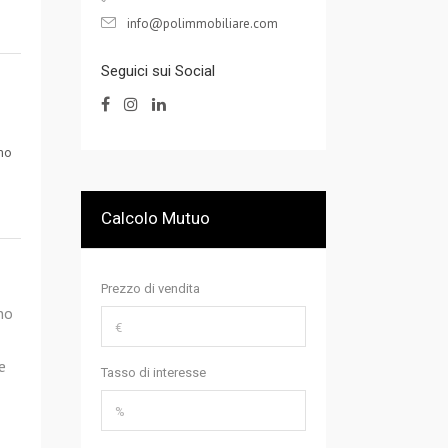
info@polimmobiliare.com
Seguici sui Social
mo
Calcolo Mutuo
Prezzo di vendita
no
e
Tasso di interesse