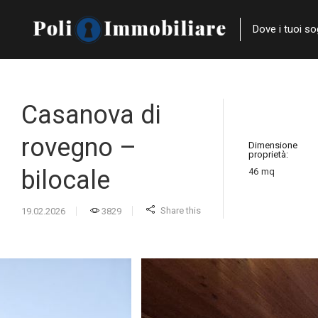
Dove i tuoi s
Casanova di
rovegno –
Dimensione
proprietà:
bilocale
46
mq
Share this
19.02.2026
3829