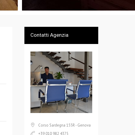
Contatti Agenzia
Corso Sardegna 155R - Genova
+39 010 982 4375