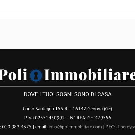
Corso Sardegna 155 R – 16142 Genova (GE)
P.Iva 02351430992 – N° REA: GE-479556
: 010 982 4375 | email:
info@polimmobiliare.com
| PEC:
jf.pereyr