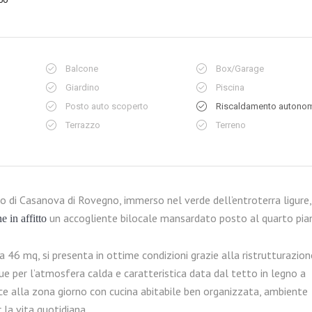
Balcone
Box/Garage
Giardino
Piscina
Posto auto scoperto
Riscaldamento autono
Terrazzo
Terreno
o di Casanova di Rovegno, immerso nel verde dell’entroterra ligure,
un accogliente bilocale mansardato posto al quarto pia
ne in
affitto
a 46 mq, si presenta in ottime condizioni grazie alla ristrutturazion
ue per l’atmosfera calda e caratteristica data dal tetto in legno a
uce alla zona giorno con cucina abitabile ben organizzata, ambiente
 la vita quotidiana.