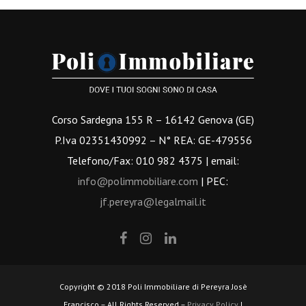
Corso Sardegna 155 R – 16142 Genova (GE)
P.Iva 02351430992 – N° REA: GE-479556
Telefono/Fax: 010 982 4375 | email:
info@polimmobiliare.com
| PEC:
jf.pereyra@legalmail.it
Copyright © 2018 Poli Immobiliare di Pereyra Josè
Francisco – All Rights Reserved –
Privacy Policy
|